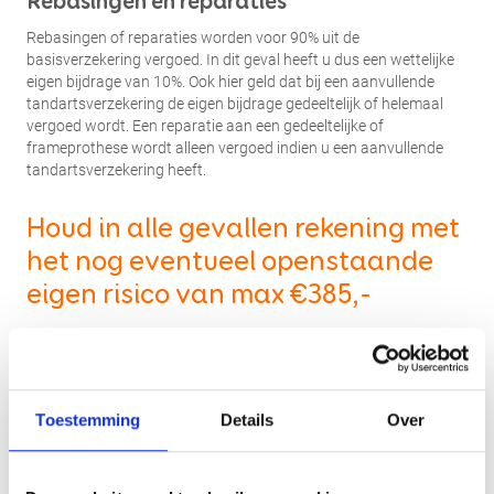
Rebasingen en reparaties
Rebasingen of reparaties worden voor 90% uit de
basisverzekering vergoed. In dit geval heeft u dus een wettelijke
eigen bijdrage van 10%. Ook hier geld dat bij een aanvullende
tandartsverzekering de eigen bijdrage gedeeltelijk of helemaal
vergoed wordt. Een reparatie aan een gedeeltelijke of
frameprothese wordt alleen vergoed indien u een aanvullende
tandartsverzekering heeft.
Houd in alle gevallen rekening met
het nog eventueel openstaande
eigen risico van max €385,-
In de meeste gevallen kan uw behandeling door ons rechtstreeks
bij uw zorgverzekeraar worden gedeclareerd. Kosten die voor uw
rekening zijn, worden dan door uw eigen zorgverzekeraar of via
een nota van TPP Laarbeek aan u doorberekend.
Toestemming
Details
Over
De Nederlandse Zorgautoriteit (NZA) is de partij die jaarlijks de
tarieven vaststelt voor onze branche. Wij dienen ons daaraan te
conformeren. Deze tarieven kunt u inzien op de website van de